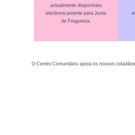
actualmente disponíveis
electronicamente pela Junta
e
de Freguesia.
O Centro Comunitário apoia os nossos cidadãos
Valorizamos
O Que Valorizamos
Comunidade