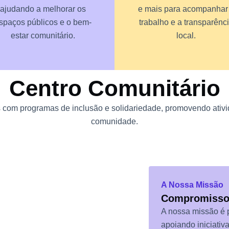
ajudando a melhorar os
e mais para acompanhar
spaços públicos e o bem-
trabalho e a transparênc
estar comunitário.
local.
Centro Comunitário
 com programas de inclusão e solidariedade, promovendo ativid
comunidade.
A Nossa Missão
Compromisso
 na Nossa
A nossa missão é p
apoiando iniciativ