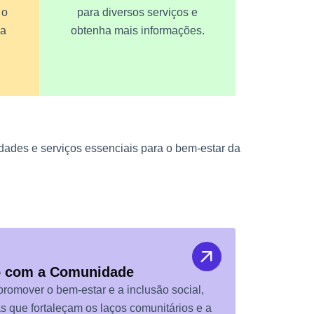
 o
para diversos serviços e
ia
obtenha mais informações.
ades e serviços essenciais para o bem-estar da
 com a Comunidade
romover o bem-estar e a inclusão social,
as que fortaleçam os laços comunitários e a