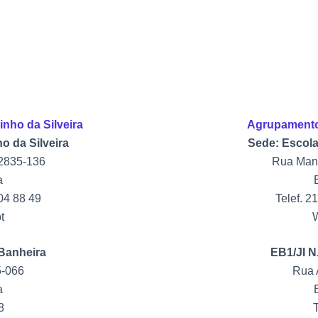
nho da Silveira
Agrupamento 
o da Silveira
Sede: Escola
2835-136
Rua Manu
a
204 88 49
Telef. 2
t
 Banheira
EB1/JI N
5-066
Rua 
a
8
T