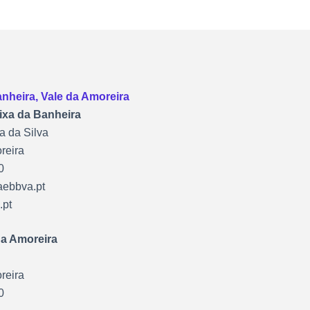
heira, Vale da Amoreira
ixa da Banheira
a da Silva
reira
0
aebbva.pt
.pt
da Amoreira
reira
0