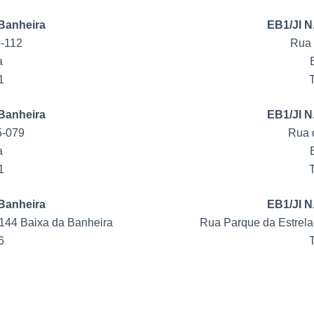
 Banheira
EB1/JI N
5-112
Rua 
a
1
T
 Banheira
EB1/JI N
5-079
Rua 
a
1
T
 Banheira
EB1/JI N
144 Baixa da Banheira
Rua Parque da Estrela
6
T