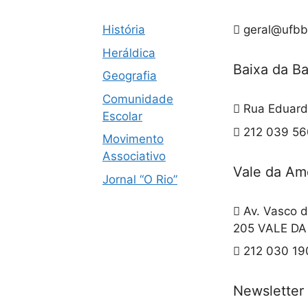
História
geral@ufbb
Heráldica
Baixa da B
Geografia
Comunidade
Rua Eduard
Escolar
212 039 560
Movimento
Associativo
Vale da Am
Jornal “O Rio”
Av. Vasco d
205 VALE D
212 030 19
Newsletter