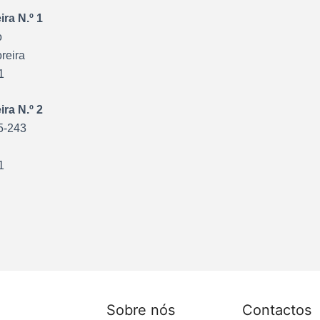
ra N.º 1
o
reira
1
ra N.º 2
5-243
1
Sobre nós
Contactos