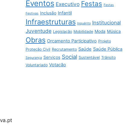
Eventos
Festas
Executivo
Festas
Infantil
Inclusão
Festivas
Infraestruturas
Institucional
Inquérito
Juventude
Moda
Música
Legislação
Mobilidade
Obras
Orçamento Participativo
Projeto
Saúde
Saúde Pública
Proteção Civil
Recrutamento
Social
Serviços
Sustentável
Trânsito
Segurança
Votação
Voluntariado
va.pt