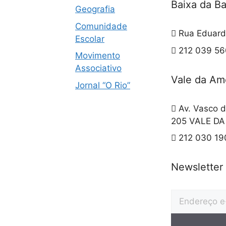
Baixa da B
Geografia
Comunidade
Rua Eduard
Escolar
212 039 560
Movimento
Associativo
Vale da Am
Jornal “O Rio”
Av. Vasco d
205 VALE D
212 030 19
Newsletter