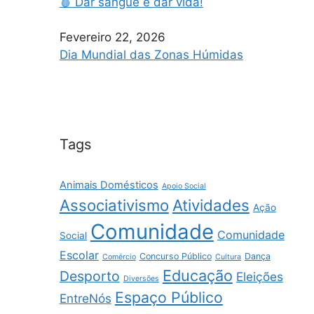
🩸 Dar sangue é dar vida!
Fevereiro 22, 2026
Dia Mundial das Zonas Húmidas
Tags
Animais Domésticos
Apoio Social
Associativismo
Atividades
Ação
Comunidade
Comunidade
Social
Escolar
Concurso Público
Dança
Comércio
Cultura
Educação
Desporto
Eleições
Diversões
Espaço Público
EntreNós