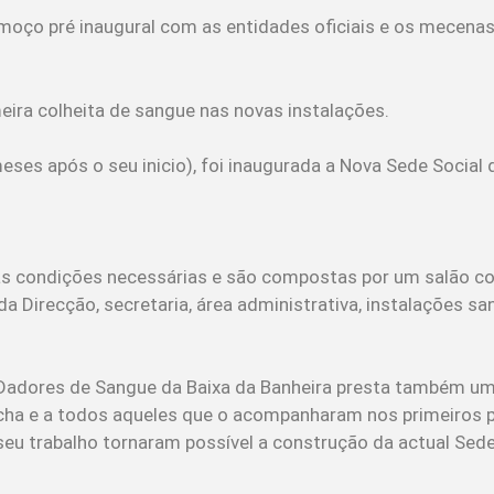
moço pré inaugural com as entidades oficiais e os mecenas
meira colheita de sangue nas novas instalações.
ses após o seu inicio), foi inaugurada a Nova Sede Socia
as condições necessárias e são compostas por um salão c
 Direcção, secretaria, área administrativa, instalações san
e Dadores de Sangue da Baixa da Banheira presta também 
cha e a todos aqueles que o acompanharam nos primeiros p
u trabalho tornaram possível a construção da actual Sede