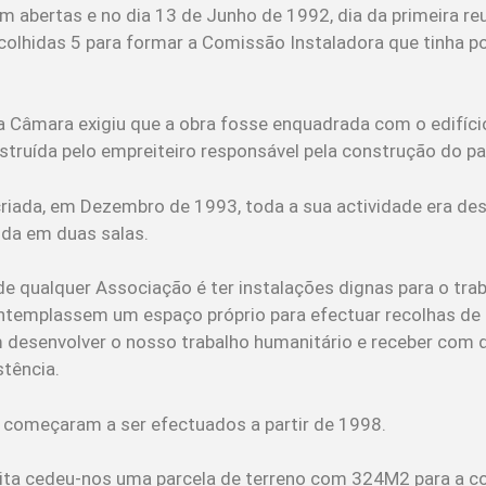
m abertas e no dia 13 de Junho de 1992, dia da primeira reu
lhidas 5 para formar a Comissão Instaladora que tinha por
da Câmara exigiu que a obra fosse enquadrada com o edifíc
struída pelo empreiteiro responsável pela construção do pa
iada, em Dezembro de 1993, toda a sua actividade era des
ida em duas salas.
de qualquer Associação é ter instalações dignas para o tra
templassem um espaço próprio para efectuar recolhas de 
 desenvolver o nosso trabalho humanitário e receber com 
stência.
 começaram a ser efectuados a partir de 1998.
ita cedeu-nos uma parcela de terreno com 324M2 para a co