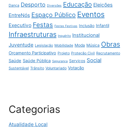
Educação
Desporto
Eleições
Dança
Diversões
Eventos
Espaço Público
EntreNós
Festas
Executivo
Infantil
Inclusão
Festas Festivas
Infraestruturas
Institucional
Inquérito
Obras
Juventude
Moda
Música
Legislação
Mobilidade
Orçamento Participativo
Projeto
Proteção Civil
Recrutamento
Social
Saúde
Saúde Pública
Serviços
Segurança
Votação
Sustentável
Trânsito
Voluntariado
Categorias
Atualidade Local