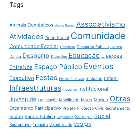
Tags
Associativismo
Animais Domésticos
Apoio Social
Comunidade
Atividades
Ação Social
Comunidade Escolar
Concurso Público
Comércio
Cultura
Educação
Desporto
Eleições
Dança
Diversões
Eventos
Espaço Público
EntreNós
Festas
Executivo
Infantil
Inclusão
Festas Festivas
Infraestruturas
Institucional
Inquérito
Obras
Juventude
Moda
Música
Legislação
Mobilidade
Orçamento Participativo
Projeto
Proteção Civil
Recrutamento
Social
Saúde
Saúde Pública
Serviços
Segurança
Votação
Sustentável
Trânsito
Voluntariado