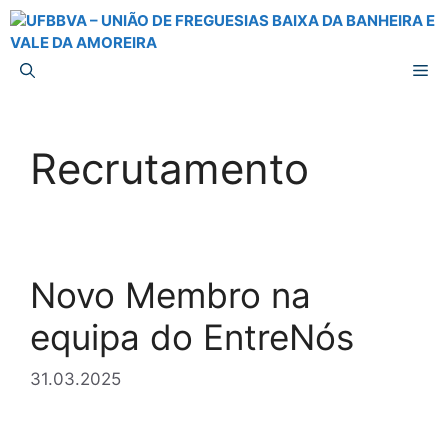
Saltar
para
o
M
conteúdo
Recrutamento
Novo Membro na
equipa do EntreNós
31.03.2025