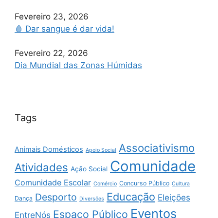
Fevereiro 23, 2026
🩸 Dar sangue é dar vida!
Fevereiro 22, 2026
Dia Mundial das Zonas Húmidas
Tags
Associativismo
Animais Domésticos
Apoio Social
Comunidade
Atividades
Ação Social
Comunidade Escolar
Concurso Público
Comércio
Cultura
Educação
Desporto
Eleições
Dança
Diversões
Eventos
Espaço Público
EntreNós