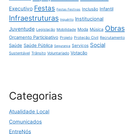
Festas
Executivo
Infantil
Inclusão
Festas Festivas
Infraestruturas
Institucional
Inquérito
Obras
Juventude
Moda
Música
Legislação
Mobilidade
Orçamento Participativo
Projeto
Proteção Civil
Recrutamento
Social
Saúde
Saúde Pública
Serviços
Segurança
Votação
Sustentável
Trânsito
Voluntariado
Categorias
Atualidade Local
Comunicados
EntreNós