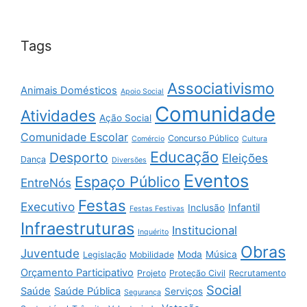
Tags
Associativismo
Animais Domésticos
Apoio Social
Comunidade
Atividades
Ação Social
Comunidade Escolar
Concurso Público
Comércio
Cultura
Educação
Desporto
Eleições
Dança
Diversões
Eventos
Espaço Público
EntreNós
Festas
Executivo
Infantil
Inclusão
Festas Festivas
Infraestruturas
Institucional
Inquérito
Obras
Juventude
Moda
Música
Legislação
Mobilidade
Orçamento Participativo
Projeto
Proteção Civil
Recrutamento
Social
Saúde
Saúde Pública
Serviços
Segurança