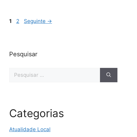
Página
Página
1
2
Seguinte
→
Pesquisar
Pesquisar
por:
Categorias
Atualidade Local