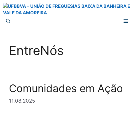
Saltar
para
o
M
conteúdo
EntreNós
Comunidades em Ação
11.08.2025