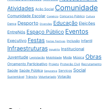
Comunidade
Atividades
Ação Social
Comunidade Escolar
Concurso Público
Comércio
Cultura
Educação
Desporto
Eleições
Dança
Diversões
Eventos
Espaço Público
EntreNós
Festas
Executivo
Infantil
Inclusão
Festas Festivas
Infraestruturas
Institucional
Inquérito
Obras
Juventude
Moda
Música
Legislação
Mobilidade
Orçamento Participativo
Projeto
Proteção Civil
Recrutamento
Social
Saúde
Saúde Pública
Serviços
Segurança
Votação
Sustentável
Trânsito
Voluntariado