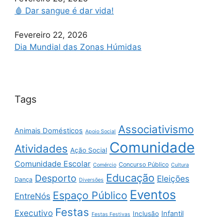
🩸 Dar sangue é dar vida!
Fevereiro 22, 2026
Dia Mundial das Zonas Húmidas
Tags
Associativismo
Animais Domésticos
Apoio Social
Comunidade
Atividades
Ação Social
Comunidade Escolar
Concurso Público
Comércio
Cultura
Educação
Desporto
Eleições
Dança
Diversões
Eventos
Espaço Público
EntreNós
Festas
Executivo
Infantil
Inclusão
Festas Festivas