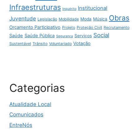
Infraestruturas
Institucional
Inquérito
Obras
Juventude
Moda
Música
Legislação
Mobilidade
Orçamento Participativo
Projeto
Proteção Civil
Recrutamento
Social
Saúde
Saúde Pública
Serviços
Segurança
Votação
Sustentável
Trânsito
Voluntariado
Categorias
Atualidade Local
Comunicados
EntreNós