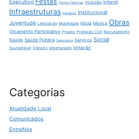
Festas
Executivo
Infantil
Inclusão
Festas Festivas
Infraestruturas
Institucional
Inquérito
Obras
Juventude
Moda
Música
Legislação
Mobilidade
Orçamento Participativo
Projeto
Proteção Civil
Recrutamento
Social
Saúde
Saúde Pública
Serviços
Segurança
Votação
Sustentável
Trânsito
Voluntariado
Categorias
Atualidade Local
Comunicados
EntreNós