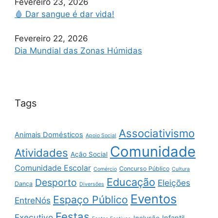
Fevereiro 23, 2026
🩸 Dar sangue é dar vida!
Fevereiro 22, 2026
Dia Mundial das Zonas Húmidas
Tags
Associativismo
Animais Domésticos
Apoio Social
Comunidade
Atividades
Ação Social
Comunidade Escolar
Concurso Público
Comércio
Cultura
Educação
Desporto
Eleições
Dança
Diversões
Eventos
Espaço Público
EntreNós
Festas
Executivo
Infantil
Inclusão