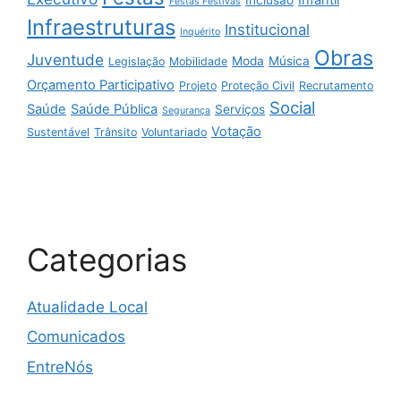
Festas Festivas
Infraestruturas
Institucional
Inquérito
Obras
Juventude
Moda
Música
Legislação
Mobilidade
Orçamento Participativo
Projeto
Proteção Civil
Recrutamento
Social
Saúde
Saúde Pública
Serviços
Segurança
Votação
Sustentável
Trânsito
Voluntariado
Categorias
Atualidade Local
Comunicados
EntreNós