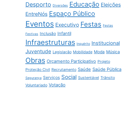
Educação
Desporto
Eleições
Diversões
Espaço Público
EntreNós
Eventos
Festas
Executivo
Festas
Infantil
Inclusão
Festivas
Infraestruturas
Institucional
Inquérito
Juventude
Moda
Música
Legislação
Mobilidade
Obras
Orçamento Participativo
Projeto
Saúde
Saúde Pública
Proteção Civil
Recrutamento
Social
Serviços
Sustentável
Trânsito
Segurança
Votação
Voluntariado