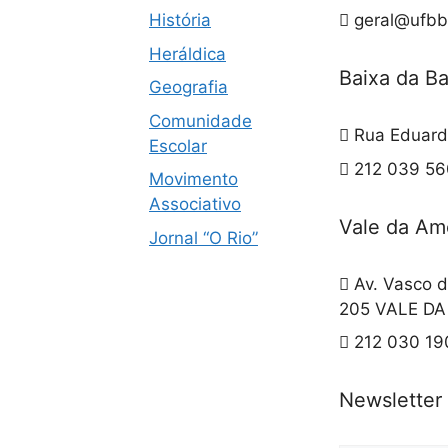
História
geral@ufbb
Heráldica
Baixa da B
Geografia
Comunidade
Rua Eduard
Escolar
212 039 560
Movimento
Associativo
Vale da Am
Jornal “O Rio”
Av. Vasco d
205 VALE D
212 030 19
Newsletter