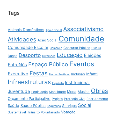
Tags
Associativismo
Animais Domésticos
Apoio Social
Comunidade
Atividades
Ação Social
Comunidade Escolar
Concurso Público
Comércio
Cultura
Educação
Desporto
Eleições
Dança
Diversões
Eventos
Espaço Público
EntreNós
Festas
Executivo
Infantil
Inclusão
Festas Festivas
Infraestruturas
Institucional
Inquérito
Obras
Juventude
Moda
Música
Legislação
Mobilidade
Orçamento Participativo
Projeto
Proteção Civil
Recrutamento
Social
Saúde
Saúde Pública
Serviços
Segurança
Votação
Sustentável
Trânsito
Voluntariado