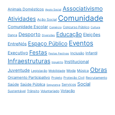
Associativismo
Animais Domésticos
Apoio Social
Comunidade
Atividades
Ação Social
Comunidade Escolar
Concurso Público
Comércio
Cultura
Educação
Desporto
Eleições
Dança
Diversões
Eventos
Espaço Público
EntreNós
Festas
Executivo
Infantil
Inclusão
Festas Festivas
Infraestruturas
Institucional
Inquérito
Obras
Juventude
Moda
Música
Legislação
Mobilidade
Orçamento Participativo
Projeto
Proteção Civil
Recrutamento
Social
Saúde
Saúde Pública
Serviços
Segurança
Votação
Sustentável
Trânsito
Voluntariado