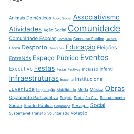
Associativismo
Animais Domésticos
Apoio Social
Comunidade
Atividades
Ação Social
Comunidade Escolar
Concurso Público
Comércio
Cultura
Educação
Desporto
Eleições
Dança
Diversões
Eventos
Espaço Público
EntreNós
Festas
Executivo
Infantil
Inclusão
Festas Festivas
Infraestruturas
Institucional
Inquérito
Obras
Juventude
Moda
Música
Legislação
Mobilidade
Orçamento Participativo
Projeto
Proteção Civil
Recrutamento
Social
Saúde
Saúde Pública
Serviços
Segurança
Votação
Sustentável
Trânsito
Voluntariado