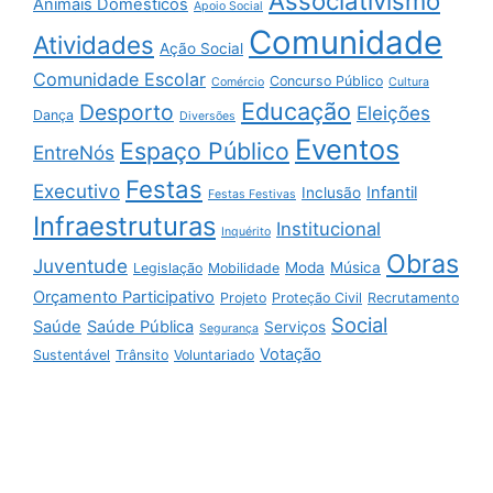
Associativismo
Animais Domésticos
Apoio Social
Comunidade
Atividades
Ação Social
Comunidade Escolar
Concurso Público
Comércio
Cultura
Educação
Desporto
Eleições
Dança
Diversões
Eventos
Espaço Público
EntreNós
Festas
Executivo
Infantil
Inclusão
Festas Festivas
Infraestruturas
Institucional
Inquérito
Obras
Juventude
Moda
Música
Legislação
Mobilidade
Orçamento Participativo
Projeto
Proteção Civil
Recrutamento
Social
Saúde
Saúde Pública
Serviços
Segurança
Votação
Sustentável
Trânsito
Voluntariado