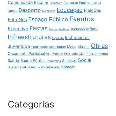
Comunidade Escolar
Concurso Público
Comércio
Cultura
Educação
Desporto
Eleições
Dança
Diversões
Eventos
Espaço Público
EntreNós
Festas
Executivo
Infantil
Inclusão
Festas Festivas
Infraestruturas
Institucional
Inquérito
Obras
Juventude
Moda
Música
Legislação
Mobilidade
Orçamento Participativo
Projeto
Proteção Civil
Recrutamento
Social
Saúde
Saúde Pública
Serviços
Segurança
Votação
Sustentável
Trânsito
Voluntariado
Categorias