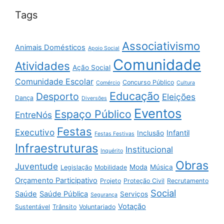
Tags
Associativismo
Animais Domésticos
Apoio Social
Comunidade
Atividades
Ação Social
Comunidade Escolar
Concurso Público
Comércio
Cultura
Educação
Desporto
Eleições
Dança
Diversões
Eventos
Espaço Público
EntreNós
Festas
Executivo
Infantil
Inclusão
Festas Festivas
Infraestruturas
Institucional
Inquérito
Obras
Juventude
Moda
Música
Legislação
Mobilidade
Orçamento Participativo
Projeto
Proteção Civil
Recrutamento
Social
Saúde
Saúde Pública
Serviços
Segurança
Votação
Sustentável
Trânsito
Voluntariado