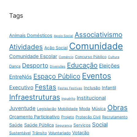
Tags
Associativismo
Animais Domésticos
Apoio Social
Comunidade
Atividades
Ação Social
Comunidade Escolar
Concurso Público
Comércio
Cultura
Educação
Desporto
Eleições
Dança
Diversões
Eventos
Espaço Público
EntreNós
Festas
Executivo
Infantil
Inclusão
Festas Festivas
Infraestruturas
Institucional
Inquérito
Obras
Juventude
Moda
Música
Legislação
Mobilidade
Orçamento Participativo
Projeto
Proteção Civil
Recrutamento
Social
Saúde
Saúde Pública
Serviços
Segurança
Votação
Sustentável
Trânsito
Voluntariado