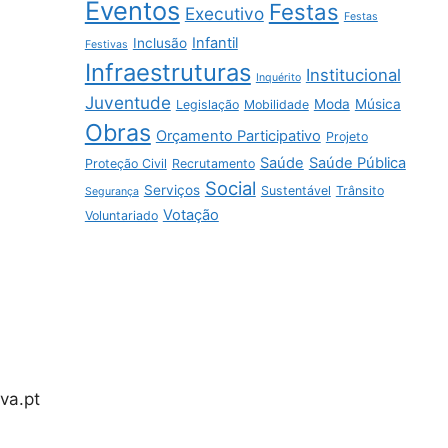
Eventos
Festas
Executivo
Festas
Infantil
Inclusão
Festivas
Infraestruturas
Institucional
Inquérito
Juventude
Moda
Música
Legislação
Mobilidade
Obras
Orçamento Participativo
Projeto
Saúde
Saúde Pública
Proteção Civil
Recrutamento
Social
Serviços
Sustentável
Trânsito
Segurança
Votação
Voluntariado
va.pt