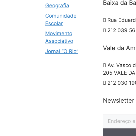
Baixa da B
Geografia
Comunidade
Rua Eduard
Escolar
212 039 560
Movimento
Associativo
Vale da Am
Jornal “O Rio”
Av. Vasco d
205 VALE D
212 030 19
Newsletter