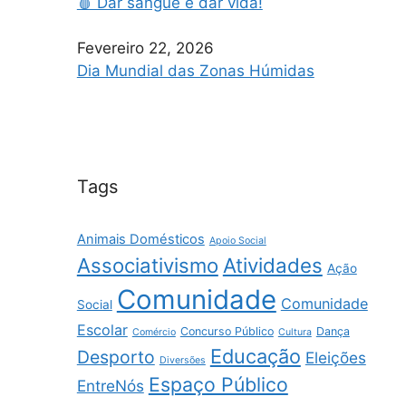
🩸 Dar sangue é dar vida!
Fevereiro 22, 2026
Dia Mundial das Zonas Húmidas
Tags
Animais Domésticos
Apoio Social
Associativismo
Atividades
Ação
Comunidade
Comunidade
Social
Escolar
Concurso Público
Dança
Comércio
Cultura
Educação
Desporto
Eleições
Diversões
Espaço Público
EntreNós