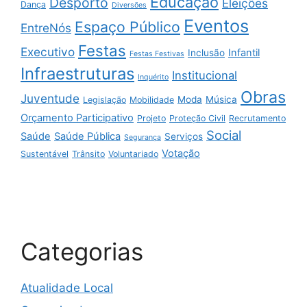
Educação
Desporto
Eleições
Dança
Diversões
Eventos
Espaço Público
EntreNós
Festas
Executivo
Infantil
Inclusão
Festas Festivas
Infraestruturas
Institucional
Inquérito
Obras
Juventude
Moda
Música
Legislação
Mobilidade
Orçamento Participativo
Projeto
Proteção Civil
Recrutamento
Social
Saúde
Saúde Pública
Serviços
Segurança
Votação
Sustentável
Trânsito
Voluntariado
Categorias
Atualidade Local