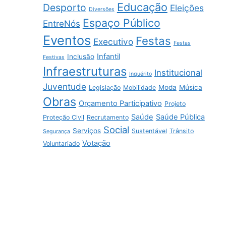
Educação
Desporto
Eleições
Diversões
Espaço Público
EntreNós
Eventos
Festas
Executivo
Festas
Infantil
Inclusão
Festivas
Infraestruturas
Institucional
Inquérito
Juventude
Moda
Música
Legislação
Mobilidade
Obras
Orçamento Participativo
Projeto
Saúde
Saúde Pública
Proteção Civil
Recrutamento
Social
Serviços
Sustentável
Trânsito
Segurança
Votação
Voluntariado