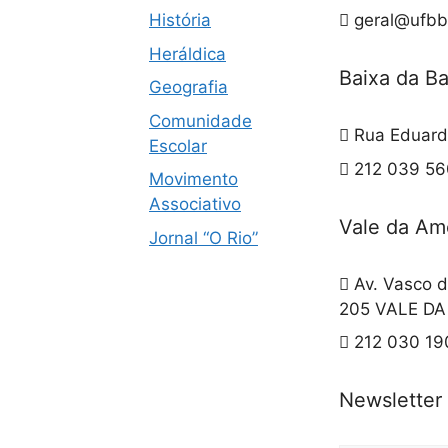
História
geral@ufbb
Heráldica
Baixa da B
Geografia
Comunidade
Rua Eduard
Escolar
212 039 560
Movimento
Associativo
Vale da Am
Jornal “O Rio”
Av. Vasco d
205 VALE D
212 030 19
Newsletter