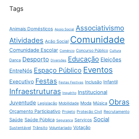
Tags
Associativismo
Animais Domésticos
Apoio Social
Comunidade
Atividades
Ação Social
Comunidade Escolar
Concurso Público
Comércio
Cultura
Educação
Desporto
Eleições
Dança
Diversões
Eventos
Espaço Público
EntreNós
Festas
Executivo
Infantil
Inclusão
Festas Festivas
Infraestruturas
Institucional
Inquérito
Obras
Juventude
Moda
Música
Legislação
Mobilidade
Orçamento Participativo
Projeto
Proteção Civil
Recrutamento
Social
Saúde
Saúde Pública
Serviços
Segurança
Votação
Sustentável
Trânsito
Voluntariado