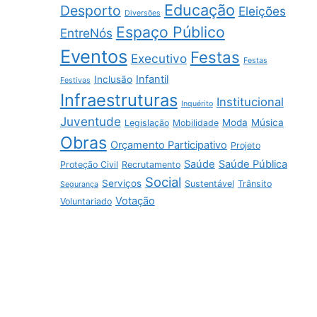
Educação
Desporto
Eleições
Diversões
Espaço Público
EntreNós
Eventos
Festas
Executivo
Festas
Infantil
Inclusão
Festivas
Infraestruturas
Institucional
Inquérito
Juventude
Moda
Música
Legislação
Mobilidade
Obras
Orçamento Participativo
Projeto
Saúde
Saúde Pública
Proteção Civil
Recrutamento
Social
Serviços
Sustentável
Trânsito
Segurança
Votação
Voluntariado