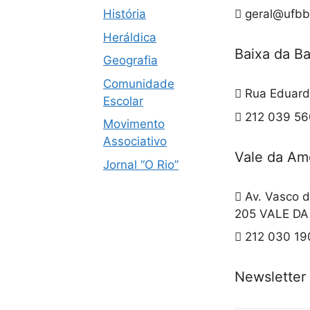
História
geral@ufbb
Heráldica
Baixa da B
Geografia
Comunidade
Rua Eduard
Escolar
212 039 560
Movimento
Associativo
Vale da Am
Jornal “O Rio”
Av. Vasco d
205 VALE D
212 030 19
Newsletter